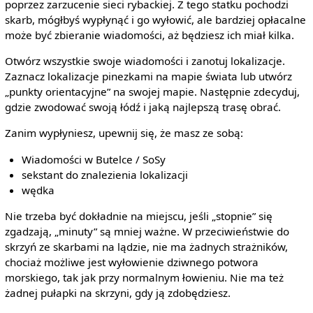
poprzez zarzucenie sieci rybackiej. Z tego statku pochodzi
skarb, mógłbyś wypłynąć i go wyłowić, ale bardziej opłacalne
może być zbieranie wiadomości, aż będziesz ich miał kilka.
Otwórz wszystkie swoje wiadomości i zanotuj lokalizacje.
Zaznacz lokalizacje pinezkami na mapie świata lub utwórz
„punkty orientacyjne” na swojej mapie. Następnie zdecyduj,
gdzie zwodować swoją łódź i jaką najlepszą trasę obrać.
Zanim wypłyniesz, upewnij się, że masz ze sobą:
Wiadomości w Butelce / SoSy
sekstant do znalezienia lokalizacji
wędka
Nie trzeba być dokładnie na miejscu, jeśli „stopnie” się
zgadzają, „minuty” są mniej ważne. W przeciwieństwie do
skrzyń ze skarbami na lądzie, nie ma żadnych strażników,
chociaż możliwe jest wyłowienie dziwnego potwora
morskiego, tak jak przy normalnym łowieniu. Nie ma też
żadnej pułapki na skrzyni, gdy ją zdobędziesz.