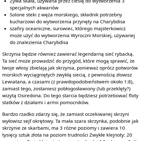
Żywa skała, używana przez cieślę do wytworzenia 3
specjalnych akwariów
Solone steki z węża morskiego, składnik potrzebny
kucharzowi do wytworzenia przynęty na Charybdisa
szafiry oceaniczne, surowiec, którego majsterkowicz
może użyć do wytworzenia Wyroczni Morskiej, używanej
do znalezienia Charybdisa
Skrzynia będzie również zawierać legendarną sieć rybacką.
Ta sieć może prowadzić do przygód, które mogą sprawić, że
twoje włosy zbielają jak skrzynia, ponieważ oprócz potworów
morskich wyciągniętych zwykłą siecią, z pewnością złowisz
Lewiatana, a czasami (z prawdopodobieństwem około 1:8),
zamiast tego, zostaniesz pobłogosławiony (lub przeklęty?)
wizytą Osiredona. Do tego starcia będziesz potrzebować floty
statków z działami i armii pomocników.
Bardzo rzadko zdarzy się, że zamiast oczekiwanej skrzyni
wyłowisz sejf okrętowy. Ta mała szara skrzynka, podobnie jak
skrzynie ze skarbami, ma 3 różne poziomy i zawiera 10
tysięcy sztuk złota na poziom trudności Zwykłe klejnoty: 20